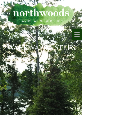
by: David A. Rady
EST.
1990
Walk
ways - Steps